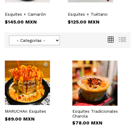
Esquites + Camarón
Esquites + Tuétano
E
C
$145.00 MXN
$125.00 MXN
$
MARUCHAn Esquites
Esquites Tradicionales
Charola
$89.00 MXN
$78.00 MXN